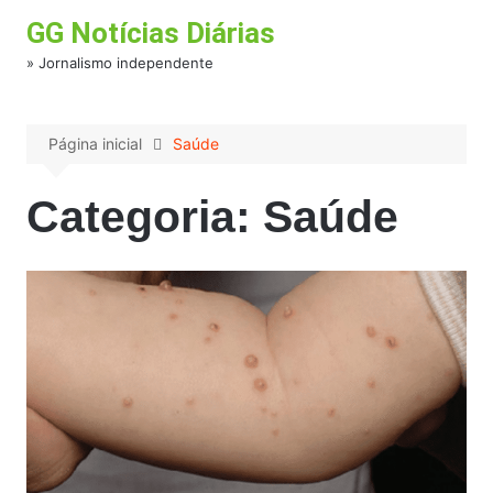
Ir
GG Notícias Diárias
para
o
» Jornalismo independente
conteúdo
Página inicial
Saúde
Categoria:
Saúde