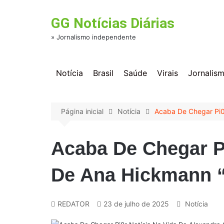
Ir
para
GG Notícias Diárias
o
conteúdo
» Jornalismo independente
Notícia
Brasil
Saúde
Virais
Jornalis
Página inicial
Notícia
Acaba De Chegar Pi0
Acaba De Chegar Pi
De Ana Hickmann 
REDATOR
23 de julho de 2025
Notícia