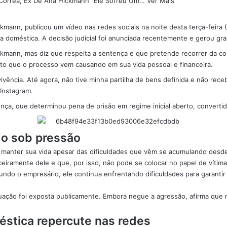
kmann, publicou um vídeo nas redes sociais na noite desta terça-feir
a doméstica. A decisão judicial foi anunciada recentemente e gerou gr
ckmann, mas diz que respeita a sentença e que pretende recorrer da c
to que o processo vem causando em sua vida pessoal e financeira.
ivência. Até agora, não tive minha partilha de bens definida e não rece
 Instagram.
ença, que determinou pena de prisão em regime inicial aberto, convertid
do sob pressão
a manter sua vida apesar das dificuldades que vêm se acumulando desd
iramente dele e que, por isso, não pode se colocar no papel de vítima
gundo o empresário, ele continua enfrentando dificuldades para garanti
uação foi exposta publicamente. Embora negue a agressão, afirma que 
stica repercute nas redes