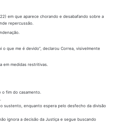
a (22) em que aparece chorando e desabafando sobre a
ande repercussão.
ondenação.
bi o que me é devido”, declarou Correa, visivelmente
a em medidas restritivas.
e o fim do casamento.
.
r o sustento, enquanto espera pelo desfecho da divisão
não ignora a decisão da Justiça e segue buscando