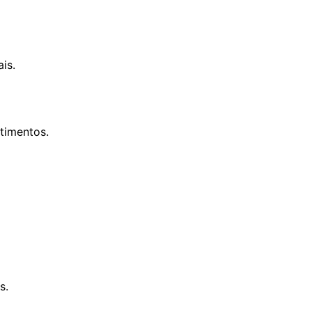
is.
timentos.
s.