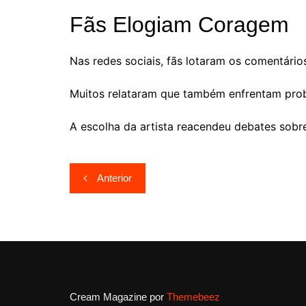
Fãs Elogiam Coragem
Nas redes sociais, fãs lotaram os comentári
Muitos relataram que também enfrentam probl
A escolha da artista reacendeu debates sobre
Navegação
Anterior
de
Post
Cream Magazine por
Themebeez