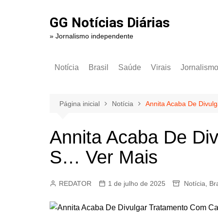
Ir
para
GG Notícias Diárias
o
» Jornalismo independente
conteúdo
Notícia
Brasil
Saúde
Virais
Jornalism
Página inicial
Notícia
Annita Acaba De Divul
Annita Acaba De Div
S… Ver Mais
REDATOR
1 de julho de 2025
Notícia
,
Bra