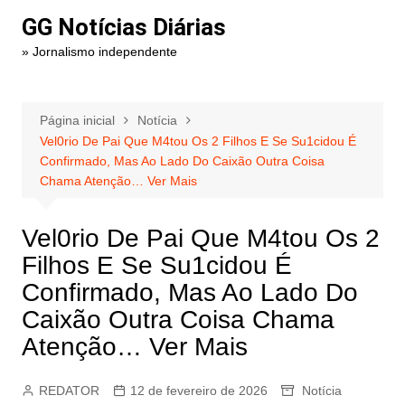
Ir
GG Notícias Diárias
para
» Jornalismo independente
o
conteúdo
Página inicial
Notícia
Vel0rio De Pai Que M4tou Os 2 Filhos E Se Su1cidou É
Confirmado, Mas Ao Lado Do Caixão Outra Coisa
Chama Atenção… Ver Mais
Vel0rio De Pai Que M4tou Os 2
Filhos E Se Su1cidou É
Confirmado, Mas Ao Lado Do
Caixão Outra Coisa Chama
Atenção… Ver Mais
REDATOR
12 de fevereiro de 2026
Notícia