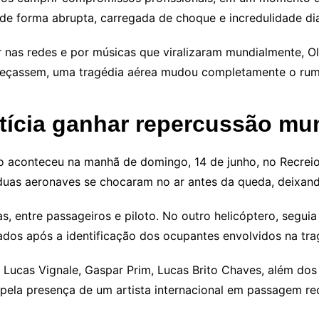
o de forma abrupta, carregada de choque e incredulidade di
 nas redes e por músicas que viralizaram mundialmente, Ol
meçassem, uma tragédia aérea mudou completamente o rumo
otícia ganhar repercussão mu
o aconteceu na manhã de domingo, 14 de junho, no Recreio
 duas aeronaves se chocaram no ar antes da queda, deixan
 entre passageiros e piloto. No outro helicóptero, segui
ados após a identificação dos ocupantes envolvidos na tra
 Lucas Vignale, Gaspar Prim, Lucas Brito Chaves, além dos 
 pela presença de um artista internacional em passagem rec