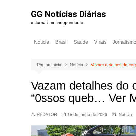
Ir
para
GG Notícias Diárias
o
» Jornalismo independente
conteúdo
Notícia
Brasil
Saúde
Virais
Jornalism
Página inicial
Notícia
Vazam detalhes do corp
Vazam detalhes do c
“0ssos queb… Ver 
REDATOR
15 de junho de 2026
Notícia