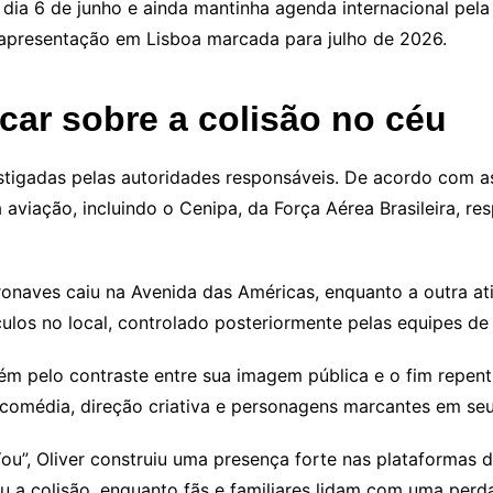
ia 6 de junho e ainda mantinha agenda internacional pela fr
 apresentação em Lisboa marcada para julho de 2026.
icar sobre a colisão no céu
stigadas pelas autoridades responsáveis. De acordo com 
aviação, incluindo o Cenipa, da Força Aérea Brasileira, re
naves caiu na Avenida das Américas, enquanto a outra ati
ulos no local, controlado posteriormente pelas equipes de
 pelo contraste entre sua imagem pública e o fim repentin
, comédia, direção criativa e personagens marcantes em seu
”, Oliver construiu uma presença forte nas plataformas dig
u a colisão, enquanto fãs e familiares lidam com uma perd