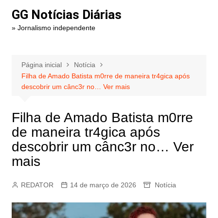
Ir
GG Notícias Diárias
para
» Jornalismo independente
o
conteúdo
Página inicial
Notícia
Filha de Amado Batista m0rre de maneira tr4gica após
descobrir um cânc3r no… Ver mais
Filha de Amado Batista m0rre
de maneira tr4gica após
descobrir um cânc3r no… Ver
mais
REDATOR
14 de março de 2026
Notícia