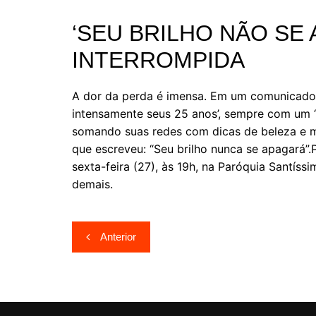
‘SEU BRILHO NÃO SE 
INTERROMPIDA
A dor da perda é imensa. Em um comunicado 
intensamente seus 25 anos’, sempre com um ‘s
somando suas redes com dicas de beleza e m
que escreveu: “Seu brilho nunca se apagará”
sexta-feira (27), às 19h, na Paróquia Santís
demais.
Navegação
Anterior
de
Post