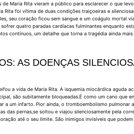
 de Maria Rita vieram a público para esclarecer o que lev
a Rita foi vítima de duas condições traiçoeiras e silencios
s, seu coração ficou sem sangue e um coágulo mortal via
sofrer quatro paradas cardíacas fulminantes enquanto esta
ntos contínuos, um detalhe que torna a tragédia ainda mai
OS: AS DOENÇAS SILENCIO
eifou a vida de Maria Rita. A isquemia miocárdica aguda a
ncipal, são subitamente bloqueadas.É como um cano que en
r a um infarto. Pior ainda, o tromboembolismo pulmonar
 das pernas,se soltou e viajou silenciosamente pela corre
oração até o seu limite. São inimigos invisíveis que pod