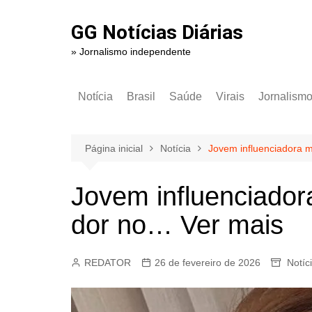
Ir
para
GG Notícias Diárias
o
» Jornalismo independente
conteúdo
Notícia
Brasil
Saúde
Virais
Jornalism
Página inicial
Notícia
Jovem influenciadora m
Jovem influenciador
dor no… Ver mais
REDATOR
26 de fevereiro de 2026
Notíc