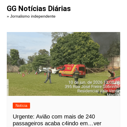
Ir
GG Notícias Diárias
para
» Jornalismo independente
o
conteúdo
Notícia
Urgente: Avião com mais de 240
passageiros acaba c4indo em…ver