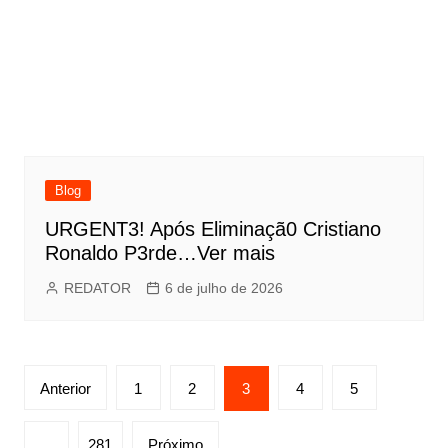
Blog
URGENT3! Após Eliminaçã0 Cristiano
Ronaldo P3rde…Ver mais
REDATOR
6 de julho de 2026
Paginação
Anterior
1
2
3
4
5
de
posts
…
281
Próximo