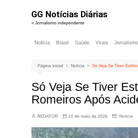
Ir
para
GG Notícias Diárias
o
» Jornalismo independente
conteúdo
Notícia
Brasil
Saúde
Virais
Jornalism
Página inicial
Notícia
Só Veja Se Tiver Estô
Só Veja Se Tiver E
Romeiros Após Acid
REDATOR
10 de maio de 2026
Notícia