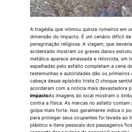
A tragédia que vitimou quinze romeiros em u
dimensão do impacto. É um cenário difícil de
peregrinação religiosa. A viagem, que deveri
acidentado mostram os graves danos estrutura
metálica aparece amassada e retorcida, um t
espalhadas pelo asfalto completam a cena de
testemunhas e autoridades dão os primeiros
cabeça desse episódio triste.O choque sentid
acordaram com a notícia mais devastadora po
impacto
As imagens do local mostram o ônibu
contra a física. As marcas no asfalto contam 
golpe mais forte. Isso geralmente indica o p
para proteger seus ocupantes foi levada ao 
plástico e itens pessoais dos passageiros fi