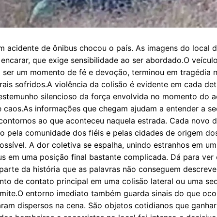
m acidente de ônibus chocou o país. As imagens do local d
 encarar, que exige sensibilidade ao ser abordado.O veícu
a ser um momento de fé e devoção, terminou em tragédia na
is sofridos.A violência da colisão é evidente em cada deta
estemunho silencioso da força envolvida no momento do ac
 caos.As informações que chegam ajudam a entender a sequ
 contornos ao que aconteceu naquela estrada. Cada novo 
o pela comunidade dos fiéis e pelas cidades de origem dos
ssível. A dor coletiva se espalha, unindo estranhos em u
s em uma posição final bastante complicada. Dá para ver 
parte da história que as palavras não conseguem descrever.
onto de contato principal em uma colisão lateral ou uma se
limite.O entorno imediato também guarda sinais do que oco
caram dispersos na cena. São objetos cotidianos que ganha