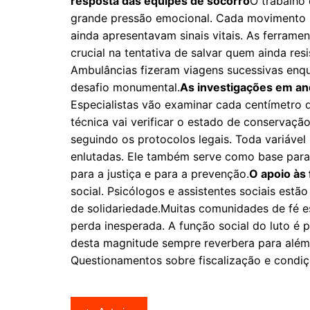
resposta das equipes de socorro
O trabalho 
grande pressão emocional. Cada movimento pre
ainda apresentavam sinais vitais. As ferrame
crucial na tentativa de salvar quem ainda res
Ambulâncias fizeram viagens sucessivas enqu
desafio monumental.
As investigações em a
Especialistas vão examinar cada centímetro d
técnica vai verificar o estado de conservaçã
seguindo os protocolos legais. Toda variável 
enlutadas. Ele também serve como base para 
para a justiça e para a prevenção.
O apoio às 
social. Psicólogos e assistentes sociais est
de solidariedade.Muitas comunidades de fé e
perda inesperada. A função social do luto é 
desta magnitude sempre reverbera para além 
Questionamentos sobre fiscalização e condi
Navegação