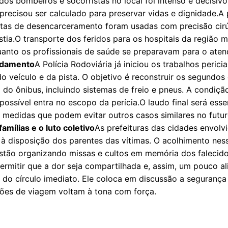
dos bombeiros e socorristas no local foi intenso e decisi
cisou ser calculado para preservar vidas e dignidade.A pr
ntas de desencarceramento foram usadas com precisão cirúr
istia.O transporte dos feridos para os hospitais da região 
anto os profissionais de saúde se preparavam para o aten
ndamento
A Polícia Rodoviária já iniciou os trabalhos perici
o veículo e da pista. O objetivo é reconstruir os segundos 
o do ônibus, incluindo sistemas de freio e pneus. A condiç
possível entra no escopo da perícia.O laudo final será essen
medidas que podem evitar outros casos similares no futur
famílias e o luto coletivo
As prefeituras das cidades envolv
ão à disposição dos parentes das vítimas. O acolhimento n
stão organizando missas e cultos em memória dos falecidos
permitir que a dor seja compartilhada e, assim, um pouco 
do círculo imediato. Ele coloca em discussão a segurança 
ções de viagem voltam à tona com força.