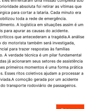
vo. Eles enfrentaram uma missão complexa sob
ioridade absoluta foi retirar as vítimas que
gica para cortar a lataria. Cada minuto era
mobilizou toda a rede de emergência.
dimento. A logística em situações assim é um
ais para apurar as causas do acidente.
críticos que antecederam a tragédia.A análise
ão do motorista também será investigada,
cial para trazer respostas às famílias
o. A verdade técnica é um pilar fundamental
idas já acionaram seus setores de assistência
esses primeiros momentos é uma forma prática
. Esses ritos coletivos ajudam a processar a
aliviada.A comoção gerada por um acidente
do transporte rodoviário de passageiros.