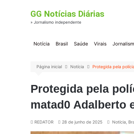
Ir
para
GG Notícias Diárias
o
conteúdo
» Jornalismo independente
Notícia
Brasil
Saúde
Virais
Jornalis
Página inicial
Notícia
Protegida pela políc
Protegida pela pol
matad0 Adalberto 
REDATOR
28 de junho de 2025
Notícia
,
Bra