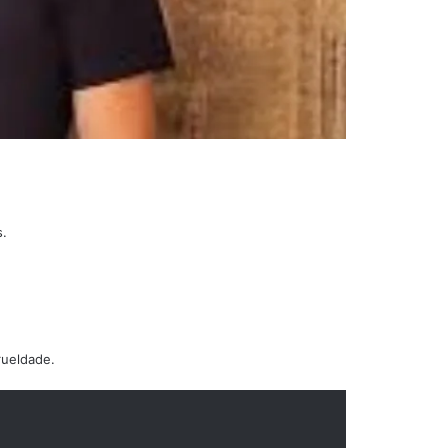
s.
rueldade.