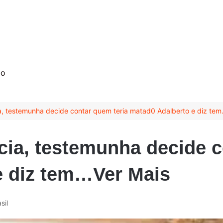
mo
ia, testemunha decide contar quem teria matad0 Adalberto e diz te
ícia, testemunha decide 
e diz tem…Ver Mais
sil