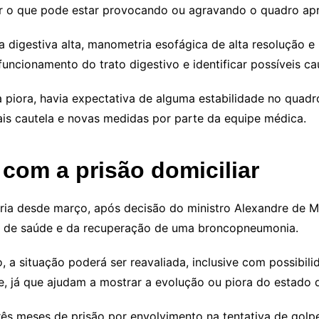
ir o que pode estar provocando ou agravando o quadro apr
 digestiva alta, manometria esofágica de alta resolução e
uncionamento do trato digestivo e identificar possíveis ca
piora, havia expectativa de alguma estabilidade no quadr
is cautela e novas medidas por parte da equipe médica.
com a prisão domiciliar
ária desde março, após decisão do ministro Alexandre de M
ro de saúde e da recuperação de uma broncopneumonia.
 a situação poderá ser reavaliada, inclusive com possibilid
, já que ajudam a mostrar a evolução ou piora do estado 
rês meses de prisão por envolvimento na tentativa de gol