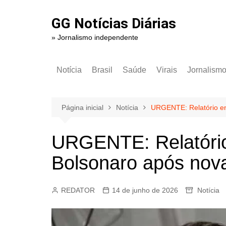
Ir
para
GG Notícias Diárias
o
» Jornalismo independente
conteúdo
Notícia
Brasil
Saúde
Virais
Jornalism
Página inicial
Notícia
URGENTE: Relatório en
URGENTE: Relatório
Bolsonaro após nova
REDATOR
14 de junho de 2026
Notícia