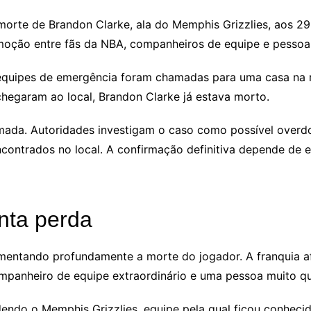
rte de Brandon Clarke, ala do Memphis Grizzlies, aos 29 a
omoção entre fãs da NBA, companheiros de equipe e pessoa
quipes de emergência foram chamadas para uma casa na r
egaram ao local, Brandon Clarke já estava morto.
irmada. Autoridades investigam o caso como possível overd
ncontrados no local. A confirmação definitiva depende de
nta perda
mentando profundamente a morte do jogador. A franquia a
mpanheiro de equipe extraordinário e uma pessoa muito qu
dendo o Memphis Grizzlies, equipe pela qual ficou conheci