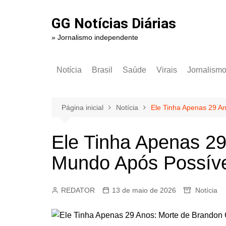
Ir
para
GG Notícias Diárias
o
» Jornalismo independente
conteúdo
Notícia
Brasil
Saúde
Virais
Jornalism
Página inicial
Notícia
Ele Tinha Apenas 29 A
Ele Tinha Apenas 29
Mundo Após Possív
REDATOR
13 de maio de 2026
Notícia