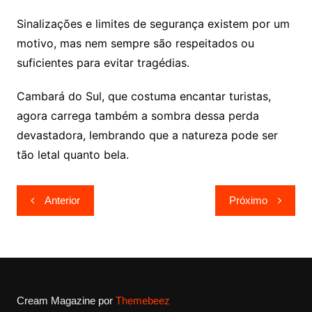
Sinalizações e limites de segurança existem por um
motivo, mas nem sempre são respeitados ou
suficientes para evitar tragédias.
Cambará do Sul, que costuma encantar turistas,
agora carrega também a sombra dessa perda
devastadora, lembrando que a natureza pode ser
tão letal quanto bela.
Navegação
Anterior
Próximo
de
Post
Cream Magazine por
Themebeez