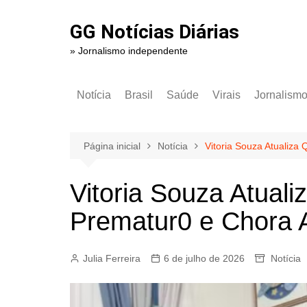
Ir
para
GG Notícias Diárias
o
» Jornalismo independente
conteúdo
Notícia
Brasil
Saúde
Virais
Jornalism
Página inicial
Notícia
Vitoria Souza Atualiz
Vitoria Souza Atual
Prematur0 e Chora
Julia Ferreira
6 de julho de 2026
Notícia