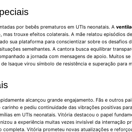
peciais
frentadas por bebês prematuros em UTIs neonatais. A
ventil
, mas trouxe efeitos colaterais. A mãe relatou episódios 
sado sua plataforma para conscientizar sobre os desafios d
ituações semelhantes. A cantora busca equilibrar transparê
ompanhado a jornada com mensagens de apoio. Muitos se id
a de Isaque virou símbolo de resistência e superação para 
is
apidamente alcançou grande engajamento. Fãs e outros pai
 carinho e pediu continuidade das vibrações positivas par
mílias em UTIs neonatais. Vitória destacou o papel fundam
zou a experiência muitas vezes invisível da internação p
o completa. Vitória prometeu novas atualizações e reforçou