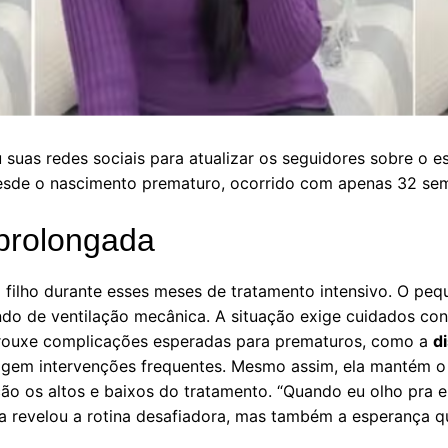
 suas redes sociais para atualizar os seguidores sobre o e
desde o nascimento prematuro, ocorrido com apenas 32 se
 prolongada
lo filho durante esses meses de tratamento intensivo. O p
o de ventilação mecânica. A situação exige cuidados cons
trouxe complicações esperadas para prematuros, como a
d
xigem intervenções frequentes. Mesmo assim, ela mantém o 
o os altos e baixos do tratamento. “Quando eu olho pra ele
ra revelou a rotina desafiadora, mas também a esperança q