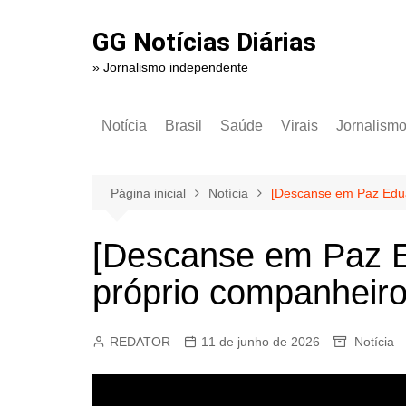
Ir
para
GG Notícias Diárias
o
» Jornalismo independente
conteúdo
Notícia
Brasil
Saúde
Virais
Jornalism
Página inicial
Notícia
[Descanse em Paz Edua
[Descanse em Paz E
próprio companheir
REDATOR
11 de junho de 2026
Notícia