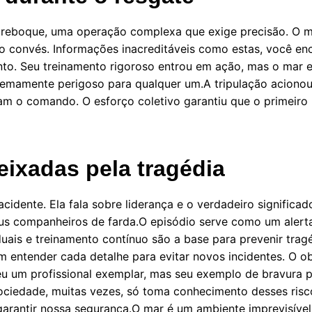
eboque, uma operação complexa que exige precisão. O mari
o convés. Informações inacreditáveis como estas, você en
into. Seu treinamento rigoroso entrou em ação, mas o mar 
xtremamente perigoso para qualquer um.A tripulação acion
ram o comando. O esforço coletivo garantiu que o primeir
eixadas pela tragédia
cidente. Ela fala sobre liderança e o verdadeiro significa
s companheiros de farda.O episódio serve como um alerta
ais e treinamento contínuo são a base para prevenir tragé
m entender cada detalhe para evitar novos incidentes. O ob
u um profissional exemplar, mas seu exemplo de bravura 
sociedade, muitas vezes, só toma conhecimento desses ris
arantir nossa segurança.O mar é um ambiente imprevisível 